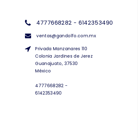
4777668282 - 6142353490
ventas@gandolfo.com.mx
Privada Manzanares 110
Colonia Jardines de Jerez
Guanajuato, 37530
México
4777668282 -
6142353490
NEWSLETTER
Suscríbete a nuestra lista de distribución