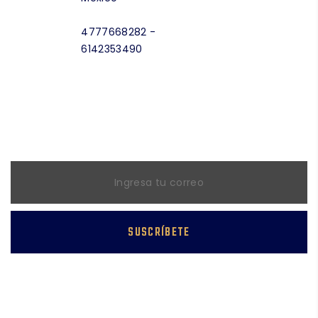
4777668282 -
6142353490
NEWSLETTER
Suscríbete a nuestra lista de distribución
SUSCRÍBETE
Síguenos