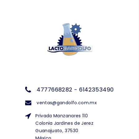
4777668282 - 6142353490
ventas@gandolfo.com.mx
Privada Manzanares 110
Colonia Jardines de Jerez
Guanajuato, 37530
México