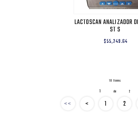
LACTOSCAN ANALIZADOR D
ST S
$55,249.64
18 Items
1
de
2
1
2
<<
<