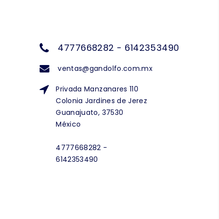
4777668282 - 6142353490
ventas@gandolfo.com.mx
Privada Manzanares 110
Colonia Jardines de Jerez
Guanajuato, 37530
México
4777668282 -
6142353490
NEWSLETTER
Suscríbete a nuestra lista de distribución