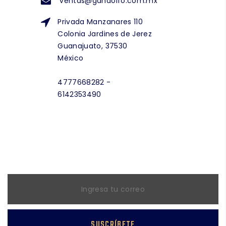
ventas@gandolfo.com.mx
Privada Manzanares 110
Colonia Jardines de Jerez
Guanajuato, 37530
México
4777668282 -
6142353490
NEWSLETTER
Suscríbete a nuestra lista de distribución
SUSCRÍBETE