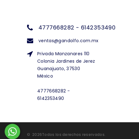
4777668282 - 6142353490
ventas@gandolfo.com.mx
Privada Manzanares 110
Colonia Jardines de Jerez
Guanajuato, 37530
México
4777668282 -
6142353490
©
2026
Todos los derechos reservados.