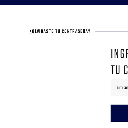
¿OLVIDASTE TU CONTRASEÑA?
ING
TU 
Email