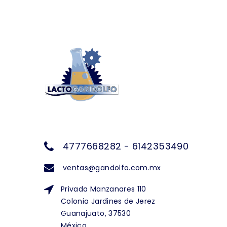
4777668282 - 6142353490
ventas@gandolfo.com.mx
Privada Manzanares 110
Colonia Jardines de Jerez
Guanajuato, 37530
México