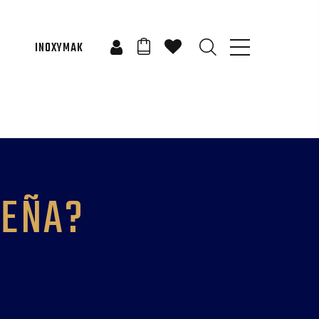
INOXYMAK
SEÑA?